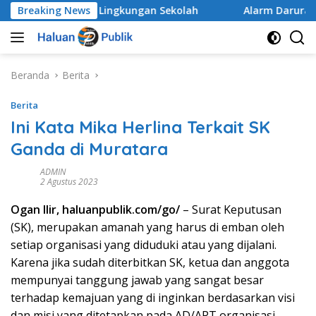
Langsung
eluruh di Lingkungan Sekolah
Breaking News
Alarm Darurat Mutu Pe
ke
konten
Beranda
Berita
Berita
Ini Kata Mika Herlina Terkait SK
Ganda di Muratara
ADMIN
2 Agustus 2023
Ogan Ilir, haluanpublik.com/go/
– Surat Keputusan
(SK), merupakan amanah yang harus di emban oleh
setiap organisasi yang diduduki atau yang dijalani.
Karena jika sudah diterbitkan SK, ketua dan anggota
mempunyai tanggung jawab yang sangat besar
terhadap kemajuan yang di inginkan berdasarkan visi
dan misi yang ditetapkan pada AD/ART organisasi