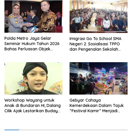
Polda Metro Jaya Gelar
Imigrasi Go To School SMA
Seminar Hukum Tahun 2026
Negeri 2: Sosialisasi TPPO
Bahas Perluasan Objek
dan Pengenalan Sekolah
Praperadilan dalam KUHAP
Kedinasan Poltekim
Baru
Workshop Wayang untuk
Gebyar Cahaya
Anak di Bundaran HI, Dalang
Kemerdekaan Dalam Tajuk
Cilik Ajak Lestarikan Budaya
“Festival Kamir” Menjadi
Indonesia
Rekonstruksi Kuliner Lokal
Pemalang Tahun 2026