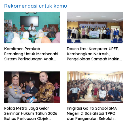
Rekomendasi untuk kamu
Komitmen Pemkab
Dosen Ilmu Komputer UPER
Pemalang Untuk Membenahi
Kembangkan Netrash,
Sistem Perlindungan Anak
Pengelolaan Sampah Makin
Secara Menyeluruh di
Efisien
Lingkungan Sekolah
Polda Metro Jaya Gelar
Imigrasi Go To School SMA
Seminar Hukum Tahun 2026
Negeri 2: Sosialisasi TPPO
Bahas Perluasan Objek
dan Pengenalan Sekolah
Praperadilan dalam KUHAP
Kedinasan Poltekim