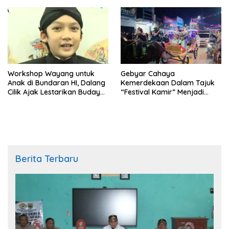
Baru
Workshop Wayang untuk
Gebyar Cahaya
Anak di Bundaran HI, Dalang
Kemerdekaan Dalam Tajuk
Cilik Ajak Lestarikan Budaya
“Festival Kamir” Menjadi
Indonesia
Rekonstruksi Kuliner Lokal
Pemalang Tahun 2026
Berita Terbaru