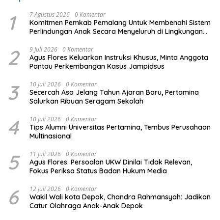
1
7 Agustus 2026
0 Komentar
Komitmen Pemkab Pemalang Untuk Membenahi Sistem
Perlindungan Anak Secara Menyeluruh di Lingkungan
Sekolah
2
9 Juli 2026
0 Komentar
Agus Flores Keluarkan Instruksi Khusus, Minta Anggota
Pantau Perkembangan Kasus Jampidsus
3
10 Juli 2026
0 Komentar
Secercah Asa Jelang Tahun Ajaran Baru, Pertamina
Salurkan Ribuan Seragam Sekolah
4
10 Juli 2026
0 Komentar
Tips Alumni Universitas Pertamina, Tembus Perusahaan
Multinasional
5
11 Juli 2026
0 Komentar
Agus Flores: Persoalan UKW Dinilai Tidak Relevan,
Fokus Periksa Status Badan Hukum Media
6
12 Juli 2026
0 Komentar
Wakil Wali kota Depok, Chandra Rahmansyah: Jadikan
Catur Olahraga Anak-Anak Depok