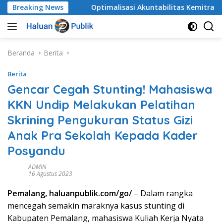
Langsung
angkat
Breaking News
​Optimalisasi Akuntabilitas Kemitraan Media, 
ke
konten
Beranda
Berita
Berita
Gencar Cegah Stunting! Mahasiswa
KKN Undip Melakukan Pelatihan
Skrining Pengukuran Status Gizi
Anak Pra Sekolah Kepada Kader
Posyandu
ADMIN
16 Agustus 2023
Pemalang, haluanpublik.com/go/
– Dalam rangka
mencegah semakin maraknya kasus stunting di
Kabupaten Pemalang, mahasiswa Kuliah Kerja Nyata