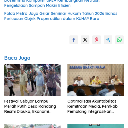
Dosen Ilmu Komputer UPER Kembangkan Netrash,
Pengelolaan Sampah Makin Efisien
Polda Metro Jaya Gelar Seminar Hukum Tahun 2026 Bahas
Perluasan Objek Praperadilan dalam KUHAP Baru
Baca Juga
Festival Gebyar Lampu
​Optimalisasi Akuntabilitas
Merah Putih Desa Kandang
Kemitraan Media, Pemkab
Resmi Dibuka, Ekonomi
Pemalang Integrasikan
Warga Ikut Terangkat
Sistem Audit Kebijakan dan
Pendataan Regulatif