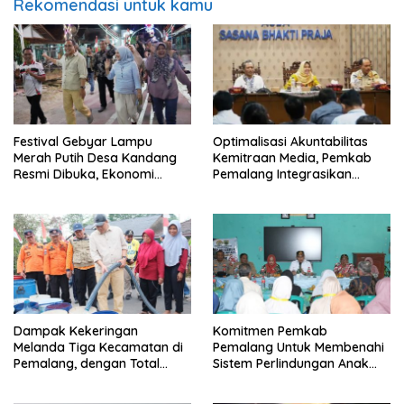
Rekomendasi untuk kamu
Festival Gebyar Lampu
​Optimalisasi Akuntabilitas
Merah Putih Desa Kandang
Kemitraan Media, Pemkab
Resmi Dibuka, Ekonomi
Pemalang Integrasikan
Warga Ikut Terangkat
Sistem Audit Kebijakan dan
Pendataan Regulatif
Dampak Kekeringan
Komitmen Pemkab
Melanda Tiga Kecamatan di
Pemalang Untuk Membenahi
Pemalang, dengan Total
Sistem Perlindungan Anak
Populasi Terdampak
Secara Menyeluruh di
Mencapai 93 Ribu Jiwa
Lingkungan Sekolah