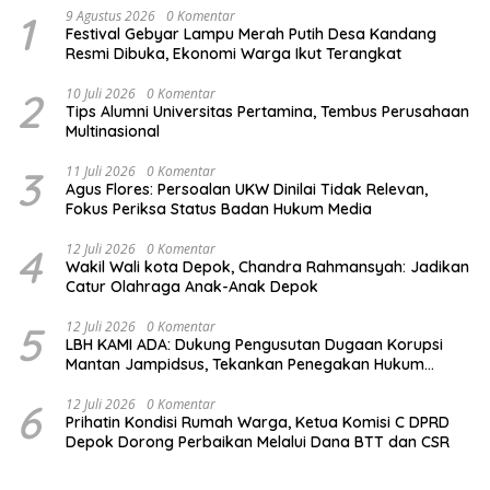
1
9 Agustus 2026
0 Komentar
Festival Gebyar Lampu Merah Putih Desa Kandang
Resmi Dibuka, Ekonomi Warga Ikut Terangkat
2
10 Juli 2026
0 Komentar
Tips Alumni Universitas Pertamina, Tembus Perusahaan
Multinasional
3
11 Juli 2026
0 Komentar
Agus Flores: Persoalan UKW Dinilai Tidak Relevan,
Fokus Periksa Status Badan Hukum Media
4
12 Juli 2026
0 Komentar
Wakil Wali kota Depok, Chandra Rahmansyah: Jadikan
Catur Olahraga Anak-Anak Depok
5
12 Juli 2026
0 Komentar
LBH KAMI ADA: Dukung Pengusutan Dugaan Korupsi
Mantan Jampidsus, Tekankan Penegakan Hukum
Berintegritas
6
12 Juli 2026
0 Komentar
Prihatin Kondisi Rumah Warga, Ketua Komisi C DPRD
Depok Dorong Perbaikan Melalui Dana BTT dan CSR