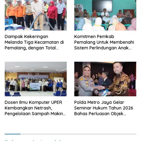
Dampak Kekeringan
Komitmen Pemkab
Melanda Tiga Kecamatan di
Pemalang Untuk Membenahi
Pemalang, dengan Total
Sistem Perlindungan Anak
Populasi Terdampak
Secara Menyeluruh di
Mencapai 93 Ribu Jiwa
Lingkungan Sekolah
Polda Metro Jaya Gelar
Dosen Ilmu Komputer UPER
Seminar Hukum Tahun 2026
Kembangkan Netrash,
Bahas Perluasan Objek
Pengelolaan Sampah Makin
Praperadilan dalam KUHAP
Efisien
Baru